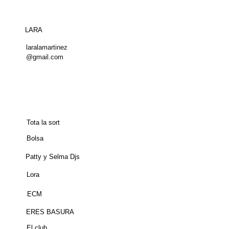
LARA
laralamartinez
@gmail.com
Tota la sort
Bolsa
Patty y Selma Djs
Lora
ECM
ERES BASURA
El club