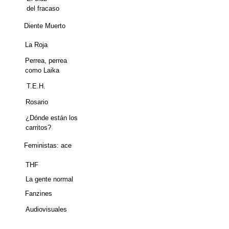
del fracaso
Diente Muerto
La Roja
Perrea, perrea
como Laika
T.E.H.
Rosario
¿Dónde están los
carritos?
Feministas: ace
THF
La gente normal
Fanzines
Audiovisuales